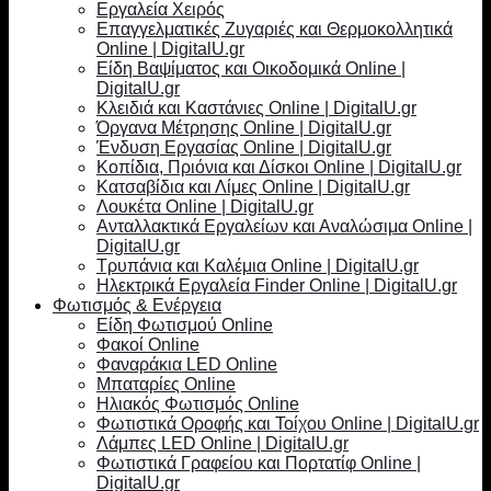
Εργαλεία Χειρός
Επαγγελματικές Ζυγαριές και Θερμοκολλητικά
Online | DigitalU.gr
Είδη Βαψίματος και Οικοδομικά Online |
DigitalU.gr
Κλειδιά και Καστάνιες Online | DigitalU.gr
Όργανα Μέτρησης Online | DigitalU.gr
Ένδυση Εργασίας Online | DigitalU.gr
Κοπίδια, Πριόνια και Δίσκοι Online | DigitalU.gr
Κατσαβίδια και Λίμες Online | DigitalU.gr
Λουκέτα Online | DigitalU.gr
Ανταλλακτικά Εργαλείων και Αναλώσιμα Online |
DigitalU.gr
Τρυπάνια και Καλέμια Online | DigitalU.gr
Ηλεκτρικά Εργαλεία Finder Online | DigitalU.gr
Φωτισμός & Ενέργεια
Είδη Φωτισμού Online
Φακοί Online
Φαναράκια LED Online
Μπαταρίες Online
Ηλιακός Φωτισμός Online
Φωτιστικά Οροφής και Τοίχου Online | DigitalU.gr
Λάμπες LED Online | DigitalU.gr
Φωτιστικά Γραφείου και Πορτατίφ Online |
DigitalU.gr