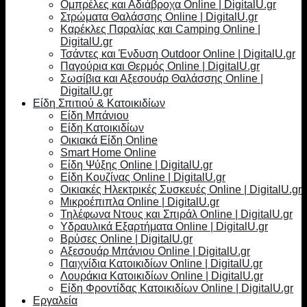
Ομπρέλες και Αδιάβροχα Online | DigitalU.gr
Στρώματα Θαλάσσης Online | DigitalU.gr
Καρέκλες Παραλίας και Camping Online |
DigitalU.gr
Τσάντες και Ένδυση Outdoor Online | DigitalU.gr
Παγούρια και Θερμός Online | DigitalU.gr
Σωσίβια και Αξεσουάρ Θαλάσσης Online |
DigitalU.gr
Είδη Σπιτιού & Κατοικιδίων
Είδη Μπάνιου
Είδη Κατοικιδίων
Οικιακά Είδη Online
Smart Home Online
Είδη Ψύξης Online | DigitalU.gr
Είδη Κουζίνας Online | DigitalU.gr
Οικιακές Ηλεκτρικές Συσκευές Online | DigitalU.gr
Μικροέπιπλα Online | DigitalU.gr
Τηλέφωνα Ντους και Σπιράλ Online | DigitalU.gr
Υδραυλικά Εξαρτήματα Online | DigitalU.gr
Βρύσες Online | DigitalU.gr
Αξεσουάρ Μπάνιου Online | DigitalU.gr
Παιχνίδια Κατοικιδίων Online | DigitalU.gr
Λουράκια Κατοικιδίων Online | DigitalU.gr
Είδη Φροντίδας Κατοικιδίων Online | DigitalU.gr
Εργαλεία