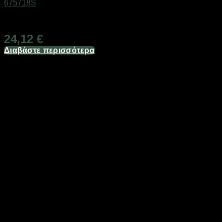
675718S
Διαθέσιμο από 1-3 ημέρες
24,12
€
Διαβάστε περισσότερα