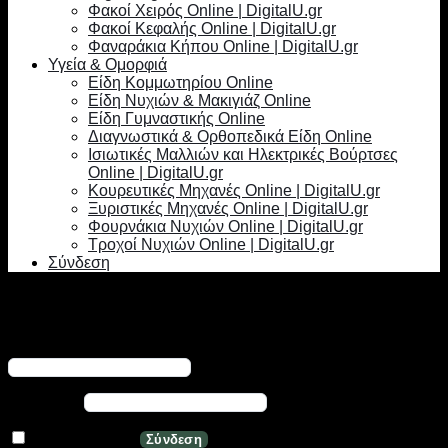
Φακοί Χειρός Online | DigitalU.gr
Φακοί Κεφαλής Online | DigitalU.gr
Φαναράκια Κήπου Online | DigitalU.gr
Υγεία & Ομορφιά
Είδη Κομμωτηρίου Online
Είδη Νυχιών & Μακιγιάζ Online
Είδη Γυμναστικής Online
Διαγνωστικά & Ορθοπεδικά Είδη Online
Ισιωτικές Μαλλιών και Ηλεκτρικές Βούρτσες
Online | DigitalU.gr
Κουρευτικές Μηχανές Online | DigitalU.gr
Ξυριστικές Μηχανές Online | DigitalU.gr
Φουρνάκια Νυχιών Online | DigitalU.gr
Τροχοί Νυχιών Online | DigitalU.gr
Σύνδεση
Σύνδεση
Απαιτείται
Όνομα χρήστη ή διεύθυνση email
*
Απαιτείται
Κωδικός
*
Να με θυμάσαι
Σύνδεση