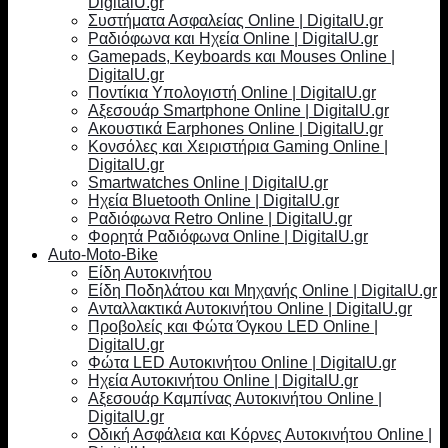
DigitalU.gr
Συστήματα Ασφαλείας Online | DigitalU.gr
Ραδιόφωνα και Ηχεία Online | DigitalU.gr
Gamepads, Keyboards και Mouses Online |
DigitalU.gr
Ποντίκια Υπολογιστή Online | DigitalU.gr
Αξεσουάρ Smartphone Online | DigitalU.gr
Ακουστικά Earphones Online | DigitalU.gr
Κονσόλες και Χειριστήρια Gaming Online |
DigitalU.gr
Smartwatches Online | DigitalU.gr
Ηχεία Bluetooth Online | DigitalU.gr
Ραδιόφωνα Retro Online | DigitalU.gr
Φορητά Ραδιόφωνα Online | DigitalU.gr
Auto-Moto-Bike
Είδη Αυτοκινήτου
Είδη Ποδηλάτου και Μηχανής Online | DigitalU.gr
Ανταλλακτικά Αυτοκινήτου Online | DigitalU.gr
Προβολείς και Φώτα Όγκου LED Online |
DigitalU.gr
Φώτα LED Αυτοκινήτου Online | DigitalU.gr
Ηχεία Αυτοκινήτου Online | DigitalU.gr
Αξεσουάρ Καμπίνας Αυτοκινήτου Online |
DigitalU.gr
Οδική Ασφάλεια και Κόρνες Αυτοκινήτου Online |