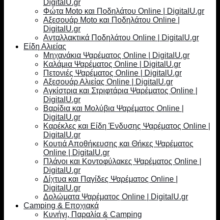
DigitalU.gr
Φώτα Moto και Ποδηλάτου Online | DigitalU.gr
Αξεσουάρ Moto και Ποδηλάτου Online |
DigitalU.gr
Ανταλλακτικά Ποδηλάτου Online | DigitalU.gr
Είδη Αλιείας
Μηχανάκια Ψαρέματος Online | DigitalU.gr
Καλάμια Ψαρέματος Online | DigitalU.gr
Πετονιές Ψαρέματος Online | DigitalU.gr
Αξεσουάρ Αλιείας Online | DigitalU.gr
Αγκίστρια και Στριφτάρια Ψαρέματος Online |
DigitalU.gr
Βαρίδια και Μολύβια Ψαρέματος Online |
DigitalU.gr
Καρέκλες και Είδη Ένδυσης Ψαρέματος Online |
DigitalU.gr
Κουτιά Αποθήκευσης και Θήκες Ψαρέματος
Online | DigitalU.gr
Πλάνοι και Κοντοφύλακες Ψαρέματος Online |
DigitalU.gr
Δίχτυα και Παγίδες Ψαρέματος Online |
DigitalU.gr
Δολώματα Ψαρέματος Online | DigitalU.gr
Camping & Εποχιακά
Κυνήγι, Παραλία & Camping