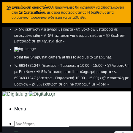
🏖️
Ενημέρωση διακοπών:
Οι παραγγελίες θα αρχίσουν να αποστέλλονται
από
1η Σεπτεμβρίου
, με σειρά προτεραιότητας.Η διαθεσιμότητα
ορισμένων προϊόντων ενδέχεται να μεταβληθεί.
Μετάβαση
🎉 5% έκπτωση για αγορά με κάρτα
•
📦 BoxNow μεταφορά σε
στο
περιεχόμενο
επιλεγμένα είδη
•
🎉 5% έκπτωση για αγορά με κάρτα
•
📦 BoxNow
μεταφορά σε επιλεγμένα είδη
•
Point the SnapChat camera at this to add us to SnapChat.
📞 6934831247 (Δευτέρα - Παρασκευή 10:00 - 15:00)
•
📦 Αποστολή
με BoxNow
•
💳 5% έκπτωση σε online πληρωμή με κάρτα
•
📞
6934831247 (Δευτέρα - Παρασκευή 10:00 - 15:00)
•
📦 Αποστολή με
BoxNow
•
💳 5% έκπτωση σε online πληρωμή με κάρτα
•
Menu
Αναζήτηση
για: