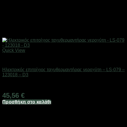
Quick View
Είδη μπάνιου
Ηλεκτρικός επιτοίχιος ταχυθερμαντήρας νεροχύτη – LS-079 –
123018 – D3
Διαθέσιμο από 1-3 ημέρες
45,56
€
Προσθήκη στο καλάθι