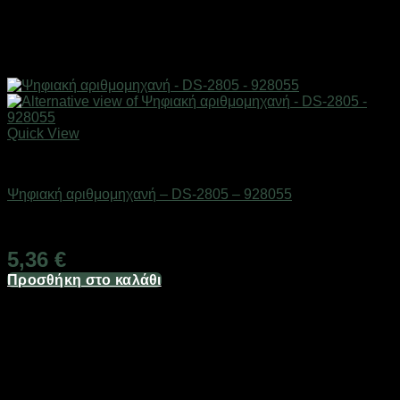
Quick View
Είδη γραφείου & αριθμομηχανές
Ψηφιακή αριθμομηχανή – DS-2805 – 928055
Διαθέσιμο από 1-3 ημέρες
5,36
€
Προσθήκη στο καλάθι