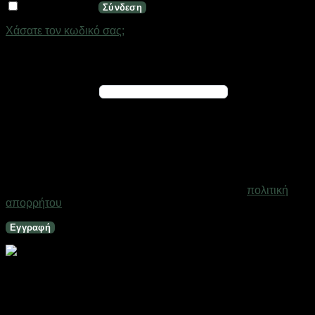
Να με θυμάσαι
Σύνδεση
Χάσατε τον κωδικό σας;
Εγγραφή
Απαιτείται
Διεύθυνση email
*
Ένας σύνδεσμος για να ορίσετε νέο κωδικό πρόσβασης θα
σταλεί στη διεύθυνση email σας
Τα προσωπικά σας δεδομένα θα χρησιμοποιηθούν για την
υποστήριξη της εμπειρίας σας σε ολόκληρο τον ιστότοπο, για
τη διαχείριση της πρόσβασης στο λογαριασμό σας και για
άλλους σκοπούς που περιγράφονται στη σελίδα
πολιτική
απορρήτου
.
Εγγραφή
Θήκες οδοντόβουρτσας πλαστικές σε σετ 5Χ – Light
Pink – 21626
Σε απόθεμα