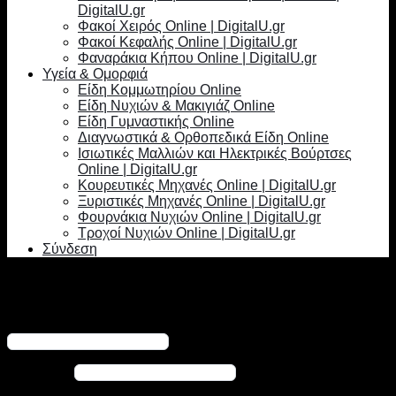
DigitalU.gr
Φακοί Χειρός Online | DigitalU.gr
Φακοί Κεφαλής Online | DigitalU.gr
Φαναράκια Κήπου Online | DigitalU.gr
Υγεία & Ομορφιά
Είδη Κομμωτηρίου Online
Είδη Νυχιών & Μακιγιάζ Online
Είδη Γυμναστικής Online
Διαγνωστικά & Ορθοπεδικά Είδη Online
Ισιωτικές Μαλλιών και Ηλεκτρικές Βούρτσες
Online | DigitalU.gr
Κουρευτικές Μηχανές Online | DigitalU.gr
Ξυριστικές Μηχανές Online | DigitalU.gr
Φουρνάκια Νυχιών Online | DigitalU.gr
Τροχοί Νυχιών Online | DigitalU.gr
Σύνδεση
Σύνδεση
Απαιτείται
Όνομα χρήστη ή διεύθυνση email
*
Απαιτείται
Κωδικός
*