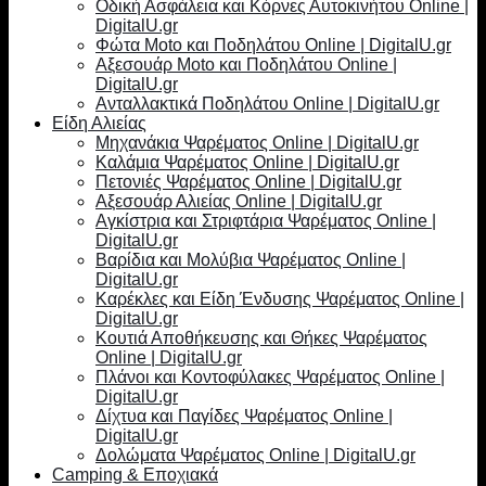
Οδική Ασφάλεια και Κόρνες Αυτοκινήτου Online |
DigitalU.gr
Φώτα Moto και Ποδηλάτου Online | DigitalU.gr
Αξεσουάρ Moto και Ποδηλάτου Online |
DigitalU.gr
Ανταλλακτικά Ποδηλάτου Online | DigitalU.gr
Είδη Αλιείας
Μηχανάκια Ψαρέματος Online | DigitalU.gr
Καλάμια Ψαρέματος Online | DigitalU.gr
Πετονιές Ψαρέματος Online | DigitalU.gr
Αξεσουάρ Αλιείας Online | DigitalU.gr
Αγκίστρια και Στριφτάρια Ψαρέματος Online |
DigitalU.gr
Βαρίδια και Μολύβια Ψαρέματος Online |
DigitalU.gr
Καρέκλες και Είδη Ένδυσης Ψαρέματος Online |
DigitalU.gr
Κουτιά Αποθήκευσης και Θήκες Ψαρέματος
Online | DigitalU.gr
Πλάνοι και Κοντοφύλακες Ψαρέματος Online |
DigitalU.gr
Δίχτυα και Παγίδες Ψαρέματος Online |
DigitalU.gr
Δολώματα Ψαρέματος Online | DigitalU.gr
Camping & Εποχιακά