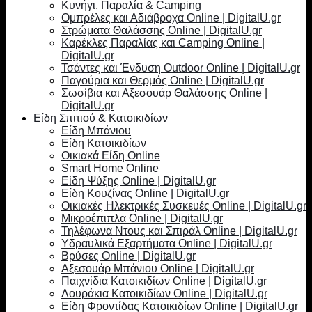
Κυνήγι, Παραλία & Camping
Ομπρέλες και Αδιάβροχα Online | DigitalU.gr
Στρώματα Θαλάσσης Online | DigitalU.gr
Καρέκλες Παραλίας και Camping Online |
DigitalU.gr
Τσάντες και Ένδυση Outdoor Online | DigitalU.gr
Παγούρια και Θερμός Online | DigitalU.gr
Σωσίβια και Αξεσουάρ Θαλάσσης Online |
DigitalU.gr
Είδη Σπιτιού & Κατοικιδίων
Είδη Μπάνιου
Είδη Κατοικιδίων
Οικιακά Είδη Online
Smart Home Online
Είδη Ψύξης Online | DigitalU.gr
Είδη Κουζίνας Online | DigitalU.gr
Οικιακές Ηλεκτρικές Συσκευές Online | DigitalU.gr
Μικροέπιπλα Online | DigitalU.gr
Τηλέφωνα Ντους και Σπιράλ Online | DigitalU.gr
Υδραυλικά Εξαρτήματα Online | DigitalU.gr
Βρύσες Online | DigitalU.gr
Αξεσουάρ Μπάνιου Online | DigitalU.gr
Παιχνίδια Κατοικιδίων Online | DigitalU.gr
Λουράκια Κατοικιδίων Online | DigitalU.gr
Είδη Φροντίδας Κατοικιδίων Online | DigitalU.gr