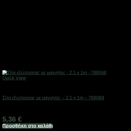
Quick View
Είδη γραφείου & αριθμομηχανές
Σίτα εξώπορτας με μαγνήτες – 2.1 x 1m – 788068
Διαθέσιμο από 1-3 ημέρες
5,36
€
Προσθήκη στο καλάθι