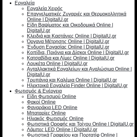
Εργαλεία
Εργαλεία Χειρός
Επαγγελματικές Ζυγαριές και Θερμοκολλητικά
Online | DigitalU.gr
Είδη Βαψίματος και Οικοδομικά Online |
DigitalU.gr
Κλειδιά και Καστάνιες Online | DigitalU.gr
Όργανα Μέτρησης Online | DigitalU.gr
Ένδυση Εργασίας Online | DigitalU.gr
Κοπίδια, Πριόνια και Δίσκοι Online | DigitalU.gr
Κατσαβίδια και Λίμες Online | DigitalU.gr
Λουκέτα Online | DigitalU.gr
Ανταλλακτικά Εργαλείων και Αναλώσιμα Online |
DigitalU.gr
Τρυπάνια και Καλέμια Online | DigitalU.gr
Ηλεκτρικά Εργαλεία Finder Online | DigitalU.gr
Φωτισμός & Ενέργεια
Είδη Φωτισμού Online
Φακοί Online
Φαναράκια LED Online
Μπαταρίες Online
Ηλιακός Φωτισμός Online
Φωτιστικά Οροφής και Τοίχου Online | DigitalU.gr
Λάμπες LED Online | DigitalU.gr
Φωτιστικά Γραφείου και Πορτατίφ Online |