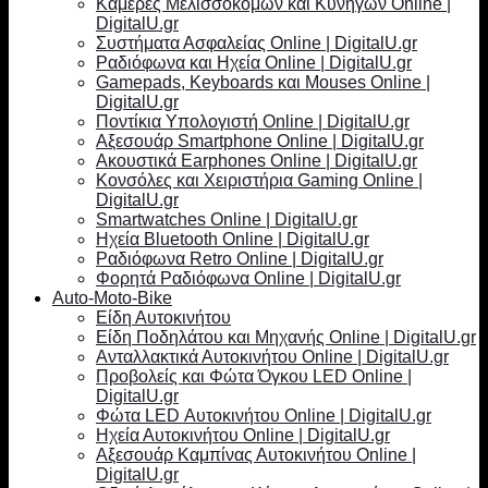
Κάμερες Μελισσοκόμων και Κυνηγών Online |
DigitalU.gr
Συστήματα Ασφαλείας Online | DigitalU.gr
Ραδιόφωνα και Ηχεία Online | DigitalU.gr
Gamepads, Keyboards και Mouses Online |
DigitalU.gr
Ποντίκια Υπολογιστή Online | DigitalU.gr
Αξεσουάρ Smartphone Online | DigitalU.gr
Ακουστικά Earphones Online | DigitalU.gr
Κονσόλες και Χειριστήρια Gaming Online |
DigitalU.gr
Smartwatches Online | DigitalU.gr
Ηχεία Bluetooth Online | DigitalU.gr
Ραδιόφωνα Retro Online | DigitalU.gr
Φορητά Ραδιόφωνα Online | DigitalU.gr
Auto-Moto-Bike
Είδη Αυτοκινήτου
Είδη Ποδηλάτου και Μηχανής Online | DigitalU.gr
Ανταλλακτικά Αυτοκινήτου Online | DigitalU.gr
Προβολείς και Φώτα Όγκου LED Online |
DigitalU.gr
Φώτα LED Αυτοκινήτου Online | DigitalU.gr
Ηχεία Αυτοκινήτου Online | DigitalU.gr
Αξεσουάρ Καμπίνας Αυτοκινήτου Online |
DigitalU.gr