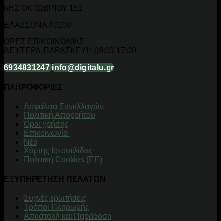
6ΗΣ ΟΚΤΩΒΡΙΟΥ 151
ΕΛΑΣΣΟΝΑ 40200
ΩΡΕΣ ΕΠΙΚΟΙΝΩΝΙΑΣ
ΔΕΥΤΕΡΑ-ΠΑΡΑΣΚΕΥΗ 09:00-17:00
6934831247
info@digitalu.gr
ΠΛΗΡΟΦΟΡΙΕΣ
Aσφάλεια Συναλλαγών
Πολιτική Απορρήτου
Όροι χρήσης
Επικοινωνία
Νέα
Χάρτης Ιστοσελίδας
Πολιτική Cookies (ΕΕ)
ΕΞΥΠΗΡΕΤΗΣΗ ΠΕΛΑΤΩΝ
Συχνές ερωτήσεις
Τρόποι Πληρωμής
Αποστολή και Παράδοση