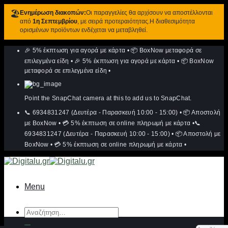
🏖️
Ενημέρωση διακοπών:
Οι παραγγελίες θα αρχίσουν να αποστέλλονται
από
1η Σεπτεμβρίου
, με σειρά προτεραιότητας.Η διαθεσιμότητα
ορισμένων προϊόντων ενδέχεται να μεταβληθεί.
Μετάβαση
🎉 5% έκπτωση για αγορά με κάρτα
•
📦 BoxNow μεταφορά σε
στο
περιεχόμενο
επιλεγμένα είδη
•
🎉 5% έκπτωση για αγορά με κάρτα
•
📦 BoxNow
μεταφορά σε επιλεγμένα είδη
•
Point the SnapChat camera at this to add us to SnapChat.
📞 6934831247 (Δευτέρα - Παρασκευή 10:00 - 15:00)
•
📦 Αποστολή
με BoxNow
•
💳 5% έκπτωση σε online πληρωμή με κάρτα
•
📞
6934831247 (Δευτέρα - Παρασκευή 10:00 - 15:00)
•
📦 Αποστολή με
BoxNow
•
💳 5% έκπτωση σε online πληρωμή με κάρτα
•
Menu
Αναζήτηση
για: