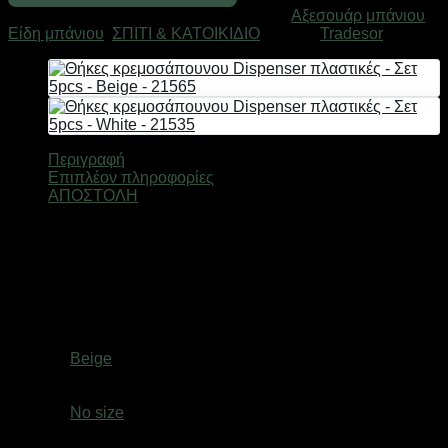
πλαστικές
Κωδικός προϊόντος:
21553
Κατηγορίες:
Αξεσουάρ μπάνιου
,
-
Είδη μπάνιου
,
ΣΠΙΤΙ & ΚΑΤΟΙΚΙΔΙΟ
Μάρκα:
Tradesor
Σετ
5pcs
-
Beige
-
21553
ποσότητα
Περιγραφή
Επιπλέον πληροφορίες
ΑΠΟΣΤΟΛΗ
Θήκες κρεμοσάπουνου Dispenser σετ πακέτο 5 τεμαχίων,
από υψηλής ανθεκτικότητας πλαστικό υλικό, σε μοντέρνο και
πρακτικό σχεδιασμό που μπορεί να ταιριάξει σε κάθε στυλ
μπάνιου ή κουζίνας.
Βάρος
1,5 κ.
Χρώμα
Beige
size
No size