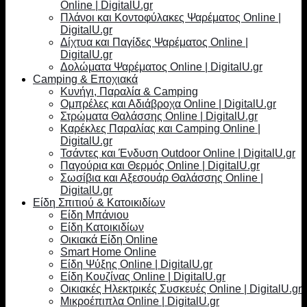
Online | DigitalU.gr
Πλάνοι και Κοντοφύλακες Ψαρέματος Online |
DigitalU.gr
Δίχτυα και Παγίδες Ψαρέματος Online |
DigitalU.gr
Δολώματα Ψαρέματος Online | DigitalU.gr
Camping & Εποχιακά
Κυνήγι, Παραλία & Camping
Ομπρέλες και Αδιάβροχα Online | DigitalU.gr
Στρώματα Θαλάσσης Online | DigitalU.gr
Καρέκλες Παραλίας και Camping Online |
DigitalU.gr
Τσάντες και Ένδυση Outdoor Online | DigitalU.gr
Παγούρια και Θερμός Online | DigitalU.gr
Σωσίβια και Αξεσουάρ Θαλάσσης Online |
DigitalU.gr
Είδη Σπιτιού & Κατοικιδίων
Είδη Μπάνιου
Είδη Κατοικιδίων
Οικιακά Είδη Online
Smart Home Online
Είδη Ψύξης Online | DigitalU.gr
Είδη Κουζίνας Online | DigitalU.gr
Οικιακές Ηλεκτρικές Συσκευές Online | DigitalU.gr
Μικροέπιπλα Online | DigitalU.gr