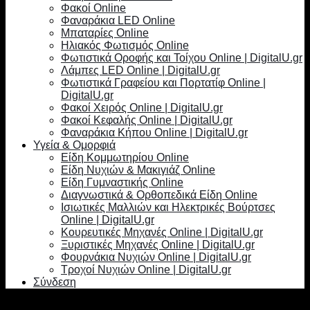
Φακοί Online
Φαναράκια LED Online
Μπαταρίες Online
Ηλιακός Φωτισμός Online
Φωτιστικά Οροφής και Τοίχου Online | DigitalU.gr
Λάμπες LED Online | DigitalU.gr
Φωτιστικά Γραφείου και Πορτατίφ Online |
DigitalU.gr
Φακοί Χειρός Online | DigitalU.gr
Φακοί Κεφαλής Online | DigitalU.gr
Φαναράκια Κήπου Online | DigitalU.gr
Υγεία & Ομορφιά
Είδη Κομμωτηρίου Online
Είδη Νυχιών & Μακιγιάζ Online
Είδη Γυμναστικής Online
Διαγνωστικά & Ορθοπεδικά Είδη Online
Ισιωτικές Μαλλιών και Ηλεκτρικές Βούρτσες
Online | DigitalU.gr
Κουρευτικές Μηχανές Online | DigitalU.gr
Ξυριστικές Μηχανές Online | DigitalU.gr
Φουρνάκια Νυχιών Online | DigitalU.gr
Τροχοί Νυχιών Online | DigitalU.gr
Σύνδεση