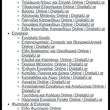
Τηλέφωνα Ντους και Σπιράλ Online | DigitalU.gr
Υδραυλικά Εξαρτήματα Online | DigitalU.gr
Βρύσες Online | DigitalU.gr
Αξεσουάρ Μπάνιου Online | DigitalU.gr
Παιχνίδια Κατοικιδίων Online | DigitalU.gr
Λουράκια Κατοικιδίων Online | DigitalU.gr
Είδη Φροντίδας Κατοικιδίων Online | DigitalU.gr
Εργαλεία
Εργαλεία Χειρός
Επαγγελματικές Ζυγαριές και Θερμοκολλητικά
Online | DigitalU.gr
Είδη Βαψίματος και Οικοδομικά Online |
DigitalU.gr
Κλειδιά και Καστάνιες Online | DigitalU.gr
Όργανα Μέτρησης Online | DigitalU.gr
Ένδυση Εργασίας Online | DigitalU.gr
Κοπίδια, Πριόνια και Δίσκοι Online | DigitalU.gr
Κατσαβίδια και Λίμες Online | DigitalU.gr
Λουκέτα Online | DigitalU.gr
Ανταλλακτικά Εργαλείων και Αναλώσιμα Online |
DigitalU.gr
Τρυπάνια και Καλέμια Online | DigitalU.gr
Ηλεκτρικά Εργαλεία Finder Online | DigitalU.gr
Φωτισμός & Ενέργεια
Είδη Φωτισμού Online