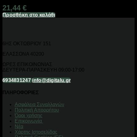
21,44
€
Προσθήκη στο καλάθι
6ΗΣ ΟΚΤΩΒΡΙΟΥ 151
ΕΛΑΣΣΟΝΑ 40200
ΩΡΕΣ ΕΠΙΚΟΙΝΩΝΙΑΣ
ΔΕΥΤΕΡΑ-ΠΑΡΑΣΚΕΥΗ 09:00-17:00
6934831247
info@digitalu.gr
ΠΛΗΡΟΦΟΡΙΕΣ
Aσφάλεια Συναλλαγών
Πολιτική Απορρήτου
Όροι χρήσης
Επικοινωνία
Νέα
Χάρτης Ιστοσελίδας