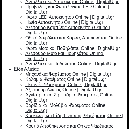
Ανταλλακτικά Αυτοκινήτου Online | DigitalU.gr
Προβολείς και Φώτα Όγκου LED Online |
DigitalU.gr
Φώτα LED Αυτοκινήτου Online | DigitalU.gr
Ηχεία Αυτοκινήτου Online | DigitalU.gr
Αξεσουάρ Καμπίνας Αυτοκινήτου Online |
DigitalU.gr
Οδική Ασφάλεια και Κόρνες Αυτοκινήτου Online |
DigitalU.gr
Φώτα Moto και Ποδηλάτου Online | DigitalU.gr
Αξεσουάρ Moto και Ποδηλάτου Online |
DigitalU.gr
Ανταλλακτικά Ποδηλάτου Online | DigitalU.gr
Είδη Αλιείας
Μηχανάκια Ψαρέματος Online | DigitalU.gr
Καλάμια Ψαρέματος Online | DigitalU.gr
Πετονιές Ψαρέματος Online | DigitalU.gr
Αξεσουάρ Αλιείας Online | DigitalU.gr
Αγκίστρια και Στριφτάρια Ψαρέματος Online |
DigitalU.gr
Βαρίδια και Μολύβια Ψαρέματος Online |
DigitalU.gr
Καρέκλες και Είδη Ένδυσης Ψαρέματος Online |
DigitalU.gr
Κουτιά Αποθήκευσης και Θήκες Ψαρέματος