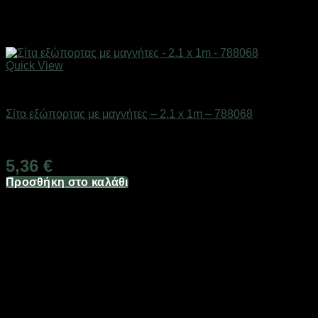
Quick View
Είδη γραφείου & αριθμομηχανές
Σίτα εξώπορτας με μαγνήτες – 2.1 x 1m – 788068
Διαθέσιμο από 1-3 ημέρες
5,36
€
Προσθήκη στο καλάθι