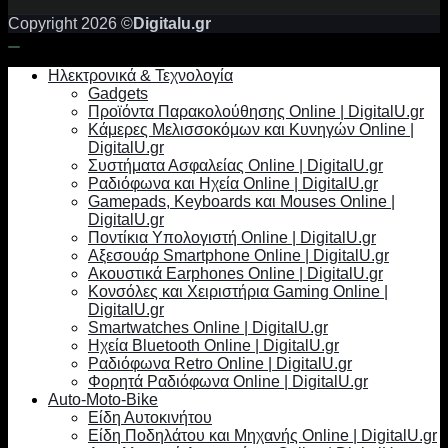
Copyright 2026 ©
Digitalu.gr
Ηλεκτρονικά & Τεχνολογία
Gadgets
Προϊόντα Παρακολούθησης Online | DigitalU.gr
Κάμερες Μελισσοκόμων και Κυνηγών Online |
DigitalU.gr
Συστήματα Ασφαλείας Online | DigitalU.gr
Ραδιόφωνα και Ηχεία Online | DigitalU.gr
Gamepads, Keyboards και Mouses Online |
DigitalU.gr
Ποντίκια Υπολογιστή Online | DigitalU.gr
Αξεσουάρ Smartphone Online | DigitalU.gr
Ακουστικά Earphones Online | DigitalU.gr
Κονσόλες και Χειριστήρια Gaming Online |
DigitalU.gr
Smartwatches Online | DigitalU.gr
Ηχεία Bluetooth Online | DigitalU.gr
Ραδιόφωνα Retro Online | DigitalU.gr
Φορητά Ραδιόφωνα Online | DigitalU.gr
Auto-Moto-Bike
Είδη Αυτοκινήτου
Είδη Ποδηλάτου και Μηχανής Online | DigitalU.gr