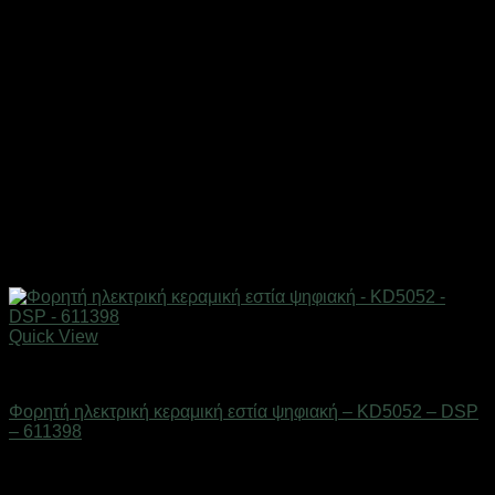
Quick View
Οικιακά είδη
Φορητή ηλεκτρική κεραμική εστία ψηφιακή – KD5052 – DSP
– 611398
Διαθέσιμο από 1-3 ημέρες