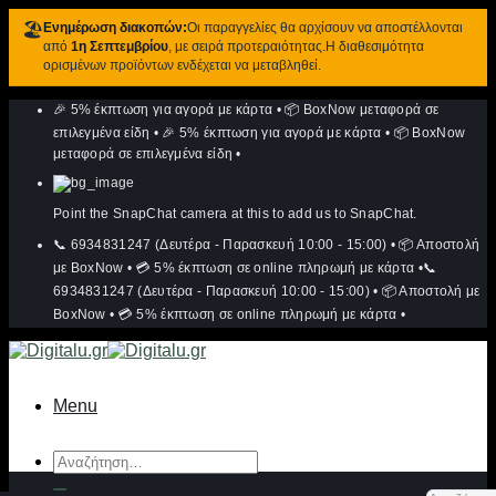
🏖️
Ενημέρωση διακοπών:
Οι παραγγελίες θα αρχίσουν να αποστέλλονται
από
1η Σεπτεμβρίου
, με σειρά προτεραιότητας.Η διαθεσιμότητα
ορισμένων προϊόντων ενδέχεται να μεταβληθεί.
Μετάβαση
🎉 5% έκπτωση για αγορά με κάρτα
•
📦 BoxNow μεταφορά σε
στο
περιεχόμενο
επιλεγμένα είδη
•
🎉 5% έκπτωση για αγορά με κάρτα
•
📦 BoxNow
μεταφορά σε επιλεγμένα είδη
•
Point the SnapChat camera at this to add us to SnapChat.
📞 6934831247 (Δευτέρα - Παρασκευή 10:00 - 15:00)
•
📦 Αποστολή
με BoxNow
•
💳 5% έκπτωση σε online πληρωμή με κάρτα
•
📞
6934831247 (Δευτέρα - Παρασκευή 10:00 - 15:00)
•
📦 Αποστολή με
BoxNow
•
💳 5% έκπτωση σε online πληρωμή με κάρτα
•
Menu
Αναζήτηση
για: