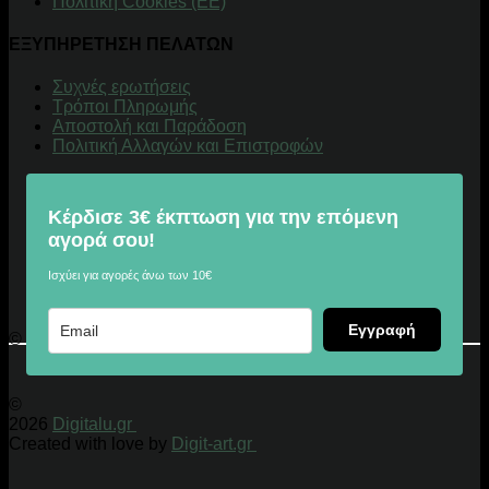
Πολιτική Cookies (ΕΕ)
ΕΞΥΠΗΡΕΤΗΣΗ ΠΕΛΑΤΩΝ
Συχνές ερωτήσεις
Τρόποι Πληρωμής
Αποστολή και Παράδοση
Πολιτική Αλλαγών και Επιστροφών
Κέρδισε 3€ έκπτωση για την επόμενη
αγορά σου!
Ισχύει για αγορές άνω των 10€
Εγγραφή
© 2026 Digitalu.gr
©
2026
Digitalu.gr
Created with love by
Digit-art.gr