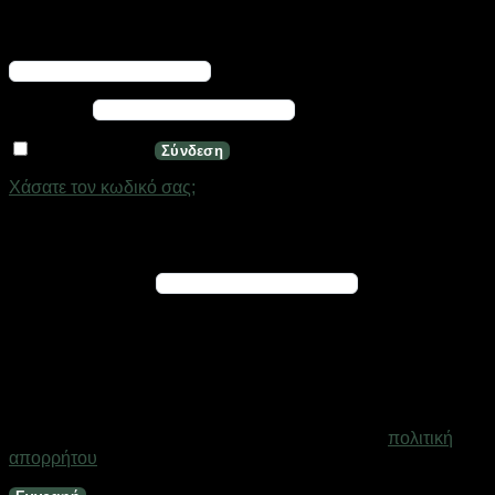
Σύνδεση
Απαιτείται
Όνομα χρήστη ή διεύθυνση email
*
Απαιτείται
Κωδικός
*
Να με θυμάσαι
Σύνδεση
Χάσατε τον κωδικό σας;
Εγγραφή
Απαιτείται
Διεύθυνση email
*
Ένας σύνδεσμος για να ορίσετε νέο κωδικό πρόσβασης θα
σταλεί στη διεύθυνση email σας
Τα προσωπικά σας δεδομένα θα χρησιμοποιηθούν για την
υποστήριξη της εμπειρίας σας σε ολόκληρο τον ιστότοπο, για
τη διαχείριση της πρόσβασης στο λογαριασμό σας και για
άλλους σκοπούς που περιγράφονται στη σελίδα
πολιτική
απορρήτου
.