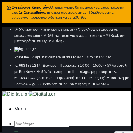
🏖️
Ενημέρωση διακοπών:
Οι παραγγελίες θα αρχίσουν να αποστέλλονται
από
1η Σεπτεμβρίου
, με σειρά προτεραιότητας.Η διαθεσιμότητα
ορισμένων προϊόντων ενδέχεται να μεταβληθεί.
Μετάβαση
🎉 5% έκπτωση για αγορά με κάρτα
•
📦 BoxNow μεταφορά σε
στο
περιεχόμενο
επιλεγμένα είδη
•
🎉 5% έκπτωση για αγορά με κάρτα
•
📦 BoxNow
μεταφορά σε επιλεγμένα είδη
•
Point the SnapChat camera at this to add us to SnapChat.
📞 6934831247 (Δευτέρα - Παρασκευή 10:00 - 15:00)
•
📦 Αποστολή
με BoxNow
•
💳 5% έκπτωση σε online πληρωμή με κάρτα
•
📞
6934831247 (Δευτέρα - Παρασκευή 10:00 - 15:00)
•
📦 Αποστολή με
BoxNow
•
💳 5% έκπτωση σε online πληρωμή με κάρτα
•
Menu
Αναζήτηση
για: