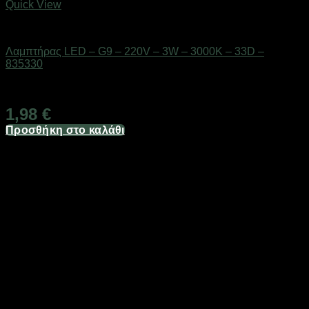
Quick View
Είδη φωτισμού & αναλώσιμα
Λαμπτήρας LED – G9 – 220V – 3W – 3000K – 33D –
835330
Διαθέσιμο από 1-3 ημέρες
1,98
€
Προσθήκη στο καλάθι