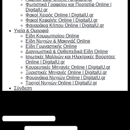
Φωτιστικά Γραφείου και Πορτατίφ Online |
DigitalU.gr
Φακοί Χειρός Online | DigitalU.gr
Φακοί Κεφαλής Online | DigitalU.gr
Φαναράκια Κήπου Online | DigitalU.gr
Υγεία & Ομορφιά
Είδη Κομμωτηρίου Online
Είδη Νυχιών & Μακιγιάζ Online
Είδη Γυμναστικής Online
Διαγνωστικά & Ορθοπεδικά Είδη Online
Ισιωτικές Μαλλιών και Ηλεκτρικές Βούρτσες
Online | DigitalU.gr
Κουρευτικές Μηχανές Online | DigitalU.gr
Ξυριστικές Μηχανές Online | DigitalU.gr
Φουρνάκια Νυχιών Online | DigitalU.gr
Τροχοί Νυχιών Online | DigitalU.gr
Σύνδεση
Σύνδεση
Απαιτείται
Όνομα χρήστη ή διεύθυνση email
*
Απαιτείται
Κωδικός
*