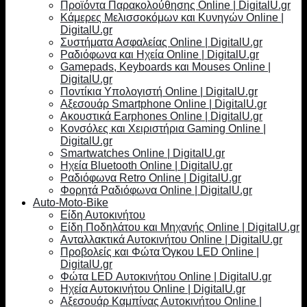
Προϊόντα Παρακολούθησης Online | DigitalU.gr
Κάμερες Μελισσοκόμων και Κυνηγών Online |
DigitalU.gr
Συστήματα Ασφαλείας Online | DigitalU.gr
Ραδιόφωνα και Ηχεία Online | DigitalU.gr
Gamepads, Keyboards και Mouses Online |
DigitalU.gr
Ποντίκια Υπολογιστή Online | DigitalU.gr
Αξεσουάρ Smartphone Online | DigitalU.gr
Ακουστικά Earphones Online | DigitalU.gr
Κονσόλες και Χειριστήρια Gaming Online |
DigitalU.gr
Smartwatches Online | DigitalU.gr
Ηχεία Bluetooth Online | DigitalU.gr
Ραδιόφωνα Retro Online | DigitalU.gr
Φορητά Ραδιόφωνα Online | DigitalU.gr
Auto-Moto-Bike
Είδη Αυτοκινήτου
Είδη Ποδηλάτου και Μηχανής Online | DigitalU.gr
Ανταλλακτικά Αυτοκινήτου Online | DigitalU.gr
Προβολείς και Φώτα Όγκου LED Online |
DigitalU.gr
Φώτα LED Αυτοκινήτου Online | DigitalU.gr
Ηχεία Αυτοκινήτου Online | DigitalU.gr
Αξεσουάρ Καμπίνας Αυτοκινήτου Online |