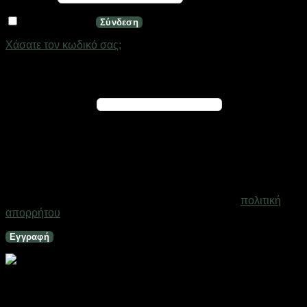
Να με θυμάσαι
Σύνδεση
Χάσατε τον κωδικό σας;
Εγγραφή
Απαιτείται
Διεύθυνση email
*
Ένας σύνδεσμος για να ορίσετε νέο κωδικό πρόσβασης θα
σταλεί στη διεύθυνση email σας
Τα προσωπικά σας δεδομένα θα χρησιμοποιηθούν για την
υποστήριξη της εμπειρίας σας σε ολόκληρο τον ιστότοπο, για
τη διαχείριση της πρόσβασης στο λογαριασμό σας και για
άλλους σκοπούς που περιγράφονται στη σελίδα
πολιτική
απορρήτου
.
Εγγραφή
Ηλιακό φωτιστικό κήπου LED – 2pcs – 431251
Σε απόθεμα