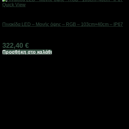
Quick View
Είδη φωτισμού & αναλώσιμα
Πινακίδα LED – Μονής όψης – RGB – 103cm×40cm – IP67
Διαθέσιμο από 1-3 ημέρες
322,40
€
Προσθήκη στο καλάθι