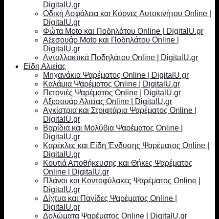
DigitalU.gr
Οδική Ασφάλεια και Κόρνες Αυτοκινήτου Online |
DigitalU.gr
Φώτα Moto και Ποδηλάτου Online | DigitalU.gr
Αξεσουάρ Moto και Ποδηλάτου Online |
DigitalU.gr
Ανταλλακτικά Ποδηλάτου Online | DigitalU.gr
Είδη Αλιείας
Μηχανάκια Ψαρέματος Online | DigitalU.gr
Καλάμια Ψαρέματος Online | DigitalU.gr
Πετονιές Ψαρέματος Online | DigitalU.gr
Αξεσουάρ Αλιείας Online | DigitalU.gr
Αγκίστρια και Στριφτάρια Ψαρέματος Online |
DigitalU.gr
Βαρίδια και Μολύβια Ψαρέματος Online |
DigitalU.gr
Καρέκλες και Είδη Ένδυσης Ψαρέματος Online |
DigitalU.gr
Κουτιά Αποθήκευσης και Θήκες Ψαρέματος
Online | DigitalU.gr
Πλάνοι και Κοντοφύλακες Ψαρέματος Online |
DigitalU.gr
Δίχτυα και Παγίδες Ψαρέματος Online |
DigitalU.gr
Δολώματα Ψαρέματος Online | DigitalU.gr