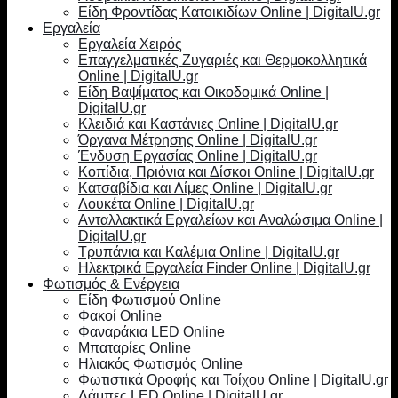
Είδη Φροντίδας Κατοικιδίων Online | DigitalU.gr
Εργαλεία
Εργαλεία Χειρός
Επαγγελματικές Ζυγαριές και Θερμοκολλητικά
Online | DigitalU.gr
Είδη Βαψίματος και Οικοδομικά Online |
DigitalU.gr
Κλειδιά και Καστάνιες Online | DigitalU.gr
Όργανα Μέτρησης Online | DigitalU.gr
Ένδυση Εργασίας Online | DigitalU.gr
Κοπίδια, Πριόνια και Δίσκοι Online | DigitalU.gr
Κατσαβίδια και Λίμες Online | DigitalU.gr
Λουκέτα Online | DigitalU.gr
Ανταλλακτικά Εργαλείων και Αναλώσιμα Online |
DigitalU.gr
Τρυπάνια και Καλέμια Online | DigitalU.gr
Ηλεκτρικά Εργαλεία Finder Online | DigitalU.gr
Φωτισμός & Ενέργεια
Είδη Φωτισμού Online
Φακοί Online
Φαναράκια LED Online
Μπαταρίες Online
Ηλιακός Φωτισμός Online
Φωτιστικά Οροφής και Τοίχου Online | DigitalU.gr
Λάμπες LED Online | DigitalU.gr