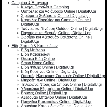
Camping & Εποχιακά
Κυνήγι, Παραλία & Camping
Ομπρέλες και Αδιάβροχα Online | DigitalU.gr
Στρώματα Θαλάσσης Online | DigitalU.gr
Καρέκλες Παραλίας και Camping Online |
DigitalU.gr
Τσάντες και Ένδυση Outdoor Online | DigitalU.gr
Παγούρια και Θερμός Online | DigitalU.gr
Σωσίβια και Αξεσουάρ Θαλάσσης Online |
DigitalU.gr
Είδη Σπιτιού & Κατοικιδίων
Είδη Μπάνιου
Είδη Κατοικιδίων
Οικιακά Είδη Online
Smart Home Online
Είδη Ψύξης Online | DigitalU.gr
Είδη Κουζίνας Online | DigitalU.gr
Οικιακές Ηλεκτρικές Συσκευές Online | DigitalU.gr
Μικροέπιπλα Online | DigitalU.gr
Τηλέφωνα Ντους και Σπιράλ Online | DigitalU.gr
Υδραυλικά Εξαρτήματα Online | DigitalU.gr
Βρύσες Online | DigitalU.gr
Αξεσουάρ Μπάνιου Online | DigitalU.gr
Παιχνίδια Κατοικιδίων Online | DigitalU.gr
Λουράκια Κατοικιδίων Online | DigitalU.gr