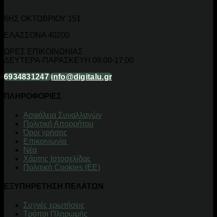
6ΗΣ ΟΚΤΩΒΡΙΟΥ 151
ΕΛΑΣΣΟΝΑ 40200
ΩΡΕΣ ΕΠΙΚΟΙΝΩΝΙΑΣ
ΔΕΥΤΕΡΑ-ΠΑΡΑΣΚΕΥΗ 09:00-17:00
6934831247
info@digitalu.gr
ΠΛΗΡΟΦΟΡΙΕΣ
Aσφάλεια Συναλλαγών
Πολιτική Απορρήτου
Όροι χρήσης
Επικοινωνία
Νέα
Χάρτης Ιστοσελίδας
Πολιτική Cookies (ΕΕ)
ΕΞΥΠΗΡΕΤΗΣΗ ΠΕΛΑΤΩΝ
Συχνές ερωτήσεις
Τρόποι Πληρωμής