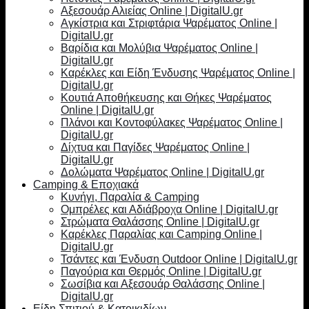
Αξεσουάρ Αλιείας Online | DigitalU.gr
Αγκίστρια και Στριφτάρια Ψαρέματος Online |
DigitalU.gr
Βαρίδια και Μολύβια Ψαρέματος Online |
DigitalU.gr
Καρέκλες και Είδη Ένδυσης Ψαρέματος Online |
DigitalU.gr
Κουτιά Αποθήκευσης και Θήκες Ψαρέματος
Online | DigitalU.gr
Πλάνοι και Κοντοφύλακες Ψαρέματος Online |
DigitalU.gr
Δίχτυα και Παγίδες Ψαρέματος Online |
DigitalU.gr
Δολώματα Ψαρέματος Online | DigitalU.gr
Camping & Εποχιακά
Κυνήγι, Παραλία & Camping
Ομπρέλες και Αδιάβροχα Online | DigitalU.gr
Στρώματα Θαλάσσης Online | DigitalU.gr
Καρέκλες Παραλίας και Camping Online |
DigitalU.gr
Τσάντες και Ένδυση Outdoor Online | DigitalU.gr
Παγούρια και Θερμός Online | DigitalU.gr
Σωσίβια και Αξεσουάρ Θαλάσσης Online |
DigitalU.gr
Είδη Σπιτιού & Κατοικιδίων