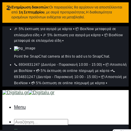
🏖️
Ενημέρωση διακοπών:
Οι παραγγελίες θα αρχίσουν να αποστέλλονται
από
1η Σεπτεμβρίου
, με σειρά προτεραιότητας.Η διαθεσιμότητα
ορισμένων προϊόντων ενδέχεται να μεταβληθεί.
Μετάβαση
🎉 5% έκπτωση για αγορά με κάρτα
•
📦 BoxNow μεταφορά σε
στο
περιεχόμενο
επιλεγμένα είδη
•
🎉 5% έκπτωση για αγορά με κάρτα
•
📦 BoxNow
μεταφορά σε επιλεγμένα είδη
•
Point the SnapChat camera at this to add us to SnapChat.
📞 6934831247 (Δευτέρα - Παρασκευή 10:00 - 15:00)
•
📦 Αποστολή
με BoxNow
•
💳 5% έκπτωση σε online πληρωμή με κάρτα
•
📞
6934831247 (Δευτέρα - Παρασκευή 10:00 - 15:00)
•
📦 Αποστολή με
BoxNow
•
💳 5% έκπτωση σε online πληρωμή με κάρτα
•
Menu
Αναζήτηση
για: