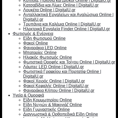
Κοπίδια, Πριόνια και Δίσκοι Online | DigitalU.gr
Κατσαβίδια και Λίμες Online | DigitalU.gr
Λουκέτα Online | DigitalU.gr
Ανταλλακτικά Εργαλείων και Αναλώσιμα Online |
DigitalU.gr
Τρυπάνια και Καλέμια Online | DigitalU.gr
Ηλεκτρικά Εργαλεία Finder Online | DigitalU.gr
Φωτισμός & Ενέργεια
Είδη Φωτισμού Online
Φακοί Online
Φαναράκια LED Online
Μπαταρίες Online
Ηλιακός Φωτισμός Online
Φωτιστικά Οροφής και Τοίχου Online | DigitalU.gr
Λάμπες LED Online | DigitalU.gr
Φωτιστικά Γραφείου και Πορτατίφ Online |
DigitalU.gr
Φακοί Χειρός Online | DigitalU.gr
Φακοί Κεφαλής Online | DigitalU.gr
Φαναράκια Κήπου Online | DigitalU.gr
Υγεία & Ομορφιά
Είδη Κομμωτηρίου Online
Είδη Νυχιών & Μακιγιάζ Online
Είδη Γυμναστικής Online
Διαγνωστικά & Ορθοπεδικά Είδη Online