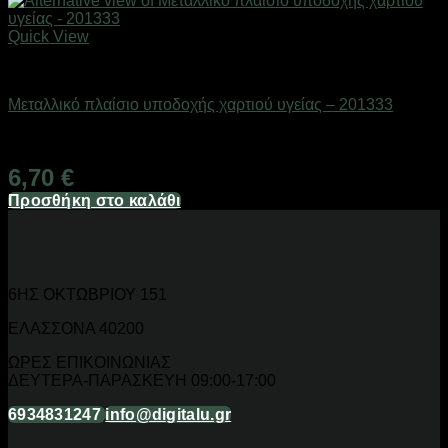
Quick View
Είδη μπάνιου
Μεταλλικό πλαίσιο υποδοχής χαρτιού υγείας – 201333
Διαθέσιμο από 1-3 ημέρες
6,70
€
Προσθήκη στο καλάθι
6ΗΣ ΟΚΤΩΒΡΙΟΥ 151
ΕΛΑΣΣΟΝΑ 40200
ΩΡΕΣ ΕΠΙΚΟΙΝΩΝΙΑΣ
ΔΕΥΤΕΡΑ-ΠΑΡΑΣΚΕΥΗ 09:00-17:00
6934831247
info@digitalu.gr