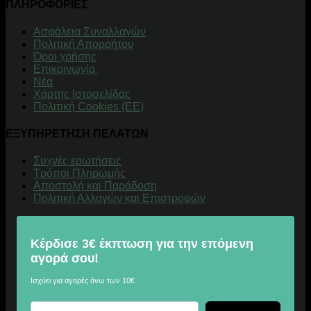
ΠΛΗΡΟΦΟΡΙΕΣ
Aσφάλεια Συναλλαγών
Πολιτική Απορρήτου
Όροι χρήσης
Επικοινωνία
Νέα
Χάρτης Ιστοσελίδας
Πολιτική Cookies (ΕΕ)
ΕΞΥΠΗΡΕΤΗΣΗ ΠΕΛΑΤΩΝ
Συχνές ερωτήσεις
Τρόποι Πληρωμής
Αποστολή και Παράδοση
Πολιτική Αλλαγών και Επιστροφών
Κέρδισε 3€ έκπτωση για την επόμενη
αγορά σου!
Ισχύει για αγορές άνω των 10€