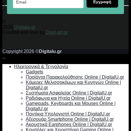
Εγγραφή
© 2026 Digitalu.gr
©
2026
Digitalu.gr
Created with love by
Digit-art.gr
Copyright 2026 ©
Digitalu.gr
Ηλεκτρονικά & Τεχνολογία
Gadgets
Προϊόντα Παρακολούθησης Online | DigitalU.gr
Κάμερες Μελισσοκόμων και Κυνηγών Online |
DigitalU.gr
Συστήματα Ασφαλείας Online | DigitalU.gr
Ραδιόφωνα και Ηχεία Online | DigitalU.gr
Gamepads, Keyboards και Mouses Online |
DigitalU.gr
Ποντίκια Υπολογιστή Online | DigitalU.gr
Αξεσουάρ Smartphone Online | DigitalU.gr
Ακουστικά Earphones Online | DigitalU.gr
Κονσόλες και Χειριστήρια Gaming Online |