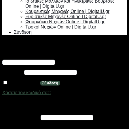
Ισιωτικές Μαλλιών και Ηλεκτρικές Βούρτσες
Online | DigitalU.gr
Κουρευτικές Μηχανές Online | DigitalU.gr
Ξυριστικές Μηχανές Online | DigitalU.gr
Φουρνάκια Νυχιών Online | DigitalU.gr
Τροχοί Νυχιών Online | DigitalU.gr
Σύνδεση
Σύνδεση
Απαιτείται
Όνομα χρήστη ή διεύθυνση email
*
Απαιτείται
Κωδικός
*
Να με θυμάσαι
Σύνδεση
Χάσατε τον κωδικό σας;
Εγγραφή
Απαιτείται
Διεύθυνση email
*
Ένας σύνδεσμος για να ορίσετε νέο κωδικό πρόσβασης θα